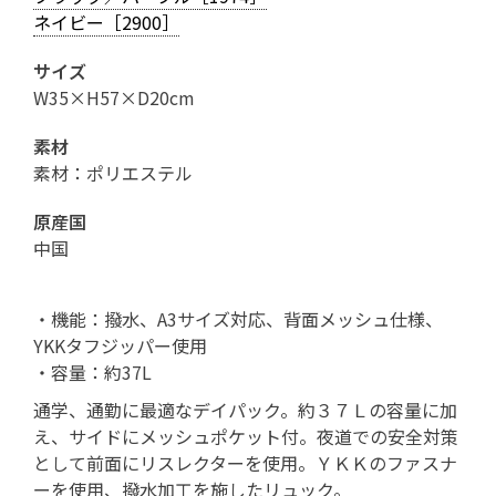
ネイビー［2900］
サイズ
W35×H57×D20cm
素材
素材：ポリエステル
原産国
中国
・機能：撥水、A3サイズ対応、背面メッシュ仕様、
YKKタフジッパー使用
・容量：約37L
通学、通勤に最適なデイパック。約３７Ｌの容量に加
え、サイドにメッシュポケット付。夜道での安全対策
として前面にリスレクターを使用。ＹＫＫのファスナ
ーを使用、撥水加工を施したリュック。