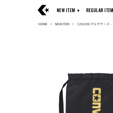
NEW ITEM
REGULAR ITE
HOME
NEW ITEM
C261006 マルチケース