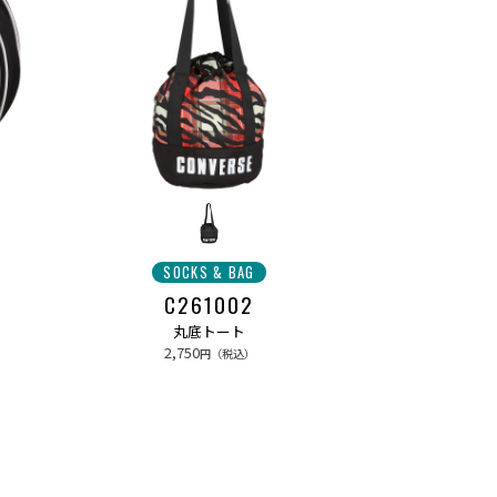
SOCKS & BAG
C261002
丸底トート
2,750
円（税込）