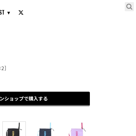
ST
ブラック×ゴールド［
82］
）
ンショップで購入する