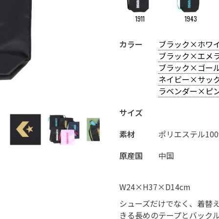
1911
1943
カラー
ブラック×ホワイ
ブラック×エメラ
ブラック×ゴール
ネイビー×サック
ラベンダー×ピン
ブラック×ゴールド［1982］
サイズ
素材
ポリエステル10
原産国
中国
W24×H37×D14cm
シューズだけでなく、着替
きる長めのテープとバック