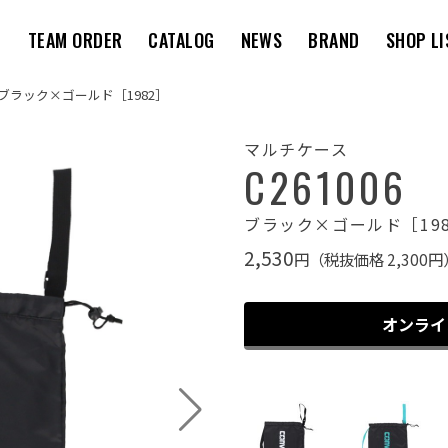
M
TEAM ORDER
CATALOG
NEWS
BRAND
SHOP LI
 - ブラック×ゴールド［1982］
マルチケース
C261006
ブラック×ゴールド［19
2,530
円（税抜価格 2,300円
オンライ