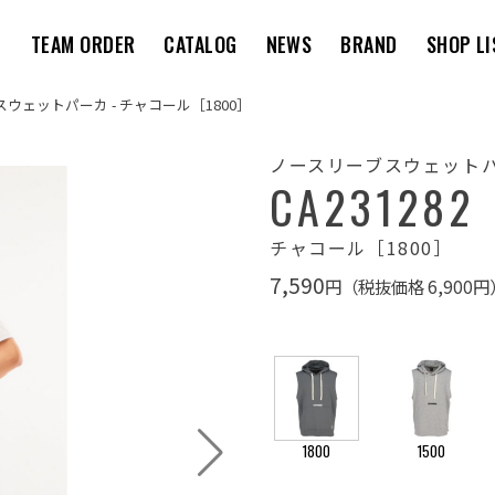
M
TEAM ORDER
CATALOG
NEWS
BRAND
SHOP LI
ブスウェットパーカ - チャコール［1800］
ノースリーブスウェット
CA231282
チャコール［1800］
7,590
円（税抜価格 6,900円
1800
1500