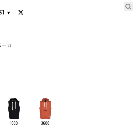
ST
パーカ
チャコール［1800］
）
1900
3600