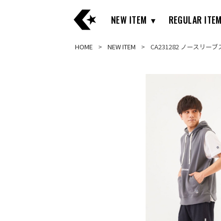
NEW ITEM
REGULAR ITE
HOME
NEW ITEM
CA231282 ノースリー