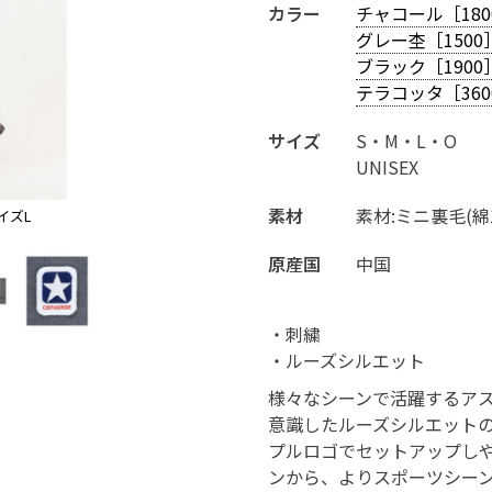
カラー
チャコール［180
グレー杢［1500
ブラック［1900
テラコッタ［360
サイズ
S・M・L・O
UNISEX
素材
素材:ミニ裏毛(綿1
イズL
チャコール［1800］
原産国
中国
・刺繍
・ルーズシルエット
様々なシーンで活躍するア
意識したルーズシルエット
プルロゴでセットアップし
ンから、よりスポーツシー