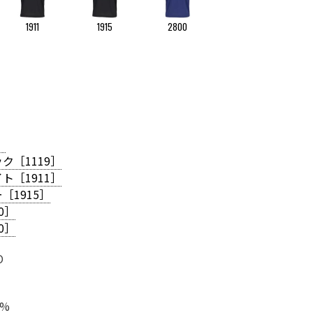
1911
1915
2800
］
ク［1119］
ト［1911］
［1915］
0］
0］
O
0%