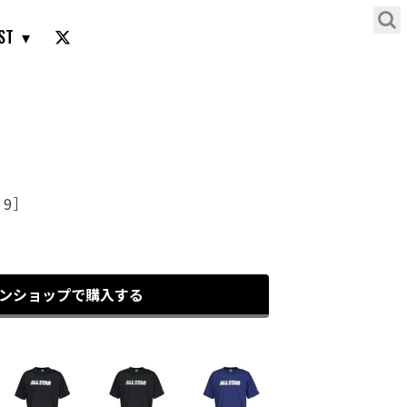
ST
ホワイト×ブラック［
19］
）
ンショップで購入する