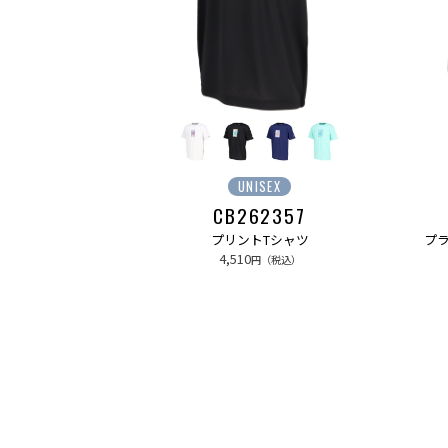
UNISEX
CB262357
プリントTシャツ
プ
4,510
円（税込）