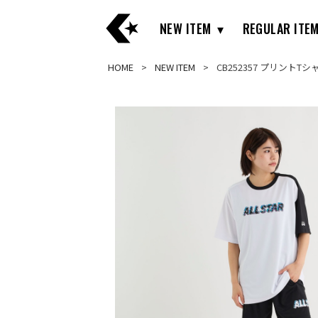
NEW ITEM
REGULAR ITE
HOME
NEW ITEM
CB252357 プリントT