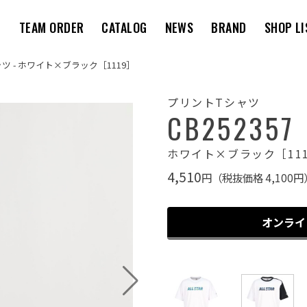
M
TEAM ORDER
CATALOG
NEWS
BRAND
SHOP LI
シャツ - ホワイト×ブラック［1119］
プリントTシャツ
CB252357
ホワイト×ブラック［11
4,510
円（税抜価格 4,100円
オンライ