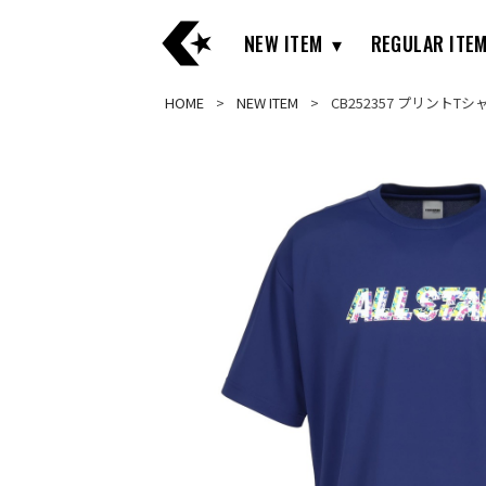
NEW ITEM
REGULAR ITE
HOME
NEW ITEM
CB252357 プリントTシャ