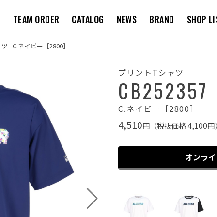
M
TEAM ORDER
CATALOG
NEWS
BRAND
SHOP LI
ツ - C.ネイビー［2800］
プリントTシャツ
CB252357
C.ネイビー［2800］
4,510
円（税抜価格 4,100円
オンライ