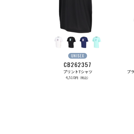
UNISEX
CB262357
プリントTシャツ
プ
4,510
円（税込）