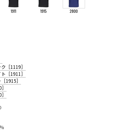
1911
1915
2800
］
ク［1119］
ト［1911］
［1915］
0］
0］
O
0%