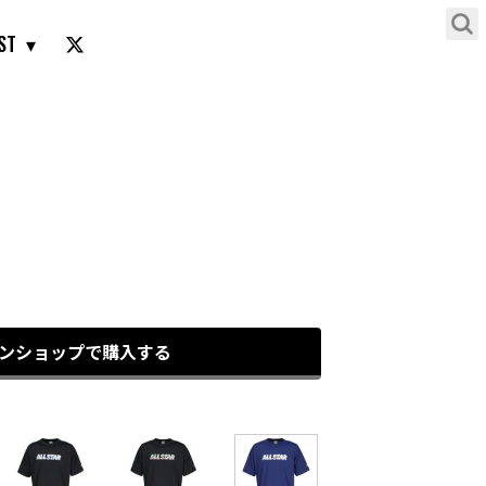
ST
C.ネイビー［2800］
）
ンショップで購入する