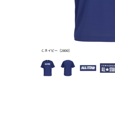
C.ネイビー［2800］