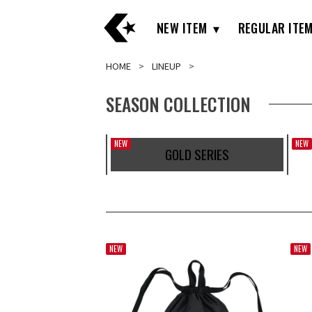
NEW ITEM
REGULAR ITE
HOME
LINEUP
SEASON COLLECTION
NEW
NEW
GOLD SERIES
NEW
NEW