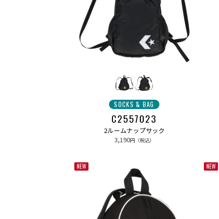
SOCKS & BAG
C2557023
2ルームナップサック
3,190
円（税込）
NEW
NEW