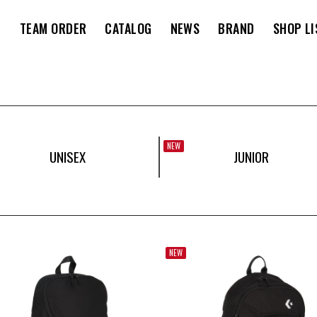
M
TEAM ORDER
CATALOG
NEWS
BRAND
SHOP LI
NEW
UNISEX
JUNIOR
NEW