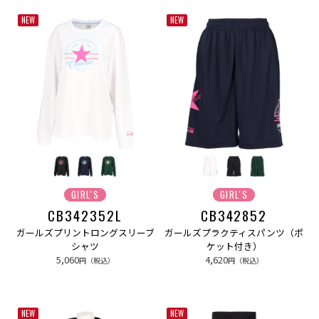
NEW
NEW
GIRL'S
GIRL'S
CB342352L
CB342852
ガールズプリントロングスリーブ
ガールズプラクティスパンツ（ポ
シャツ
ケット付き）
5,060
4,620
円（税込）
円（税込）
NEW
NEW