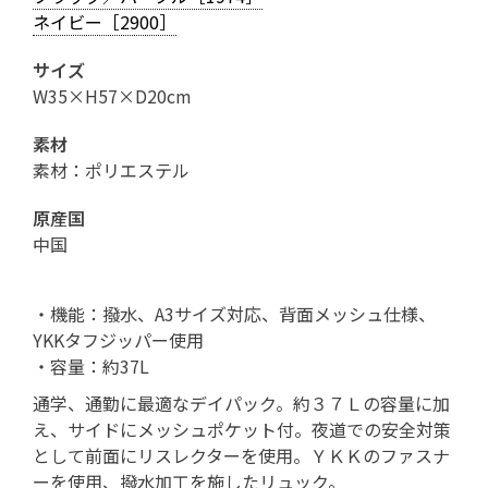
ネイビー［2900］
サイズ
W35×H57×D20cm
素材
素材：ポリエステル
原産国
中国
・機能：撥水、A3サイズ対応、背面メッシュ仕様、
YKKタフジッパー使用
・容量：約37L
通学、通勤に最適なデイパック。約３７Ｌの容量に加
え、サイドにメッシュポケット付。夜道での安全対策
として前面にリスレクターを使用。ＹＫＫのファスナ
ーを使用、撥水加工を施したリュック。