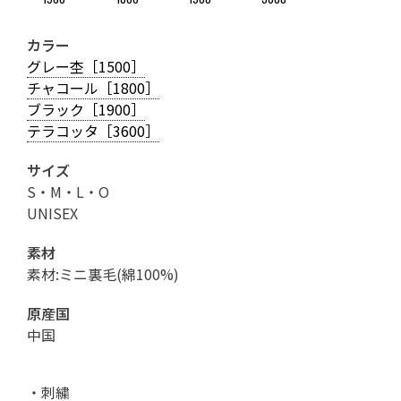
カラー
グレー杢［1500］
チャコール［1800］
ブラック［1900］
テラコッタ［3600］
サイズ
S・M・L・O
UNISEX
素材
素材:ミニ裏毛(綿100%)
原産国
中国
・刺繍